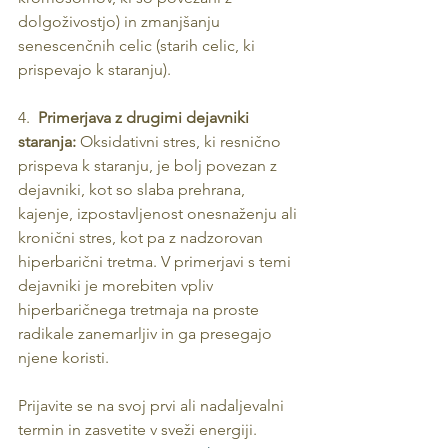
dolgoživostjo) in zmanjšanju 
senescenčnih celic (starih celic, ki 
prispevajo k staranju).
4.  
Primerjava z drugimi dejavniki 
staranja: 
Oksidativni stres, ki resnično 
prispeva k staranju, je bolj povezan z 
dejavniki, kot so slaba prehrana, 
kajenje, izpostavljenost onesnaženju ali 
kronični stres, kot pa z nadzorovan 
hiperbarični tretma. V primerjavi s temi 
dejavniki je morebiten vpliv 
hiperbaričnega tretmaja na proste 
radikale zanemarljiv in ga presegajo 
njene koristi.
Prijavite se na svoj prvi ali nadaljevalni 
termin in zasvetite v sveži energiji. 