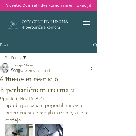
V centru Domžal - dve komori na eni lokaciji!
OXY CENTER LUMINA
Hiperbarična komora
Post
All Posts
Lucija Maleš
All Posts
Aug 3, 2025
3 min read
6 mitov in resnic o
Okrevanje po bolezni
hiperbaričnem tretmaju
Updated:
Nov 16, 2025
Spodaj je seznam pogostih mitov o 
hiperbaričnih terapijih in resnic, ki le te 
ovržejo. 