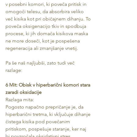
v posebni komori, ki poveča pritisk in 
omogoči telesu, da absorbira veliko 
več kisika kot pri običajnem dihanju. To 
poveča oksigenacijo tkiv in spodbuja 
procese, ki jih domača kisikova maska 
ne more doseči, kot je pospešena 
regeneracija ali zmanjšanje vnetij.
Pa še naš najljubši, zato tudi več 
razlage:
6 Mit: Obisk v hiperbarični komori stara 
zaradi oksidacije
Razlaga mita:
Pogosto napačno prepričanje je, da 
hiperbarični tretma, ki vključuje dihanje 
čistega kisika pod povečanim 
pritiskom, pospešuje staranje, ker naj 
bi povzročala oksidativni stres. 