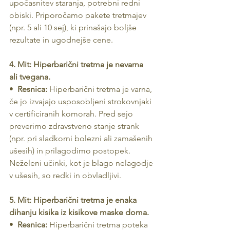
upočasnitev staranja, potrebni redni 
obiski. Priporočamo pakete tretmajev 
(npr. 5 ali 10 sej), ki prinašajo boljše 
rezultate in ugodnejše cene.
4. Mit: Hiperbarični tretma je nevarna 
ali tvegana.
•  
Resnica:
 Hiperbarični tretma je varna, 
če jo izvajajo usposobljeni strokovnjaki 
v certificiranih komorah. Pred sejo 
preverimo zdravstveno stanje strank 
(npr. pri sladkorni bolezni ali zamašenih 
ušesih) in prilagodimo postopek. 
Neželeni učinki, kot je blago nelagodje 
v ušesih, so redki in obvladljivi.
5. Mit: Hiperbarični tretma je enaka 
dihanju kisika iz kisikove maske doma.
•  
Resnica:
 Hiperbarični tretma poteka 