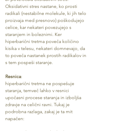
Oksidativni stres nastane, ko prosti 
radikali (nestabilne molekule, ki jih telo 
proizvaja med presnovo) poškodujejo 
celice, kar nekateri povezujejo s 
staranjem in boleznimi. Ker 
hiperbarični tretma poveča količino 
kisika v telesu, nekateri domnevajo, da 
to poveča nastanek prostih radikalov in 
s tem pospeši staranje.
Resnica
:
hiperbarični tretma ne pospešuje 
staranja, temveč lahko v resnici 
upočasni procese staranja in izboljša 
zdravje na celični ravni. Tukaj je 
podrobna razlaga, zakaj je ta mit 
napačen: