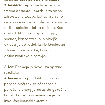
•  
Resnica:
 Čeprav se hiperbarični 
tretma pogosto uporablja za resne 
zdravstvene težave, kot so kronične 
rane ali nevrološke bolezni, je koristna 
tudi za splošno dobro počutje. Redni 
obiski lahko izboljšajo energijo, 
spanec, koncentracijo in hitrejše 
okrevanje po vadbi, kar je idealno za 
zdrave posameznike, ki želijo 
optimizirati svoje zdravje.
3. Mit: Ena seja je dovolj za opazne 
rezultate.
•  
Resnica:
 Čeprav lahko že prva seja 
prinese občutek sproščenosti ali 
povečane energije, so za dolgoročne 
koristi, kot so pospešeno celjenje, 
izboljšan imunski sistem ali 