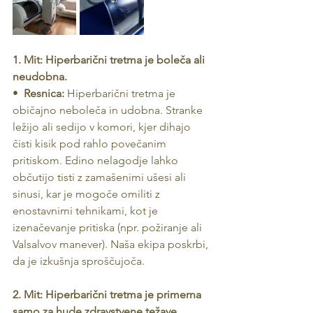
1. Mit: Hiperbarični tretma je boleča ali 
neudobna.
•  
Resnica:
 Hiperbarični tretma je 
običajno neboleča in udobna. Stranke 
ležijo ali sedijo v komori, kjer dihajo 
čisti kisik pod rahlo povečanim 
pritiskom. Edino nelagodje lahko 
občutijo tisti z zamašenimi ušesi ali 
sinusi, kar je mogoče omiliti z 
enostavnimi tehnikami, kot je 
izenačevanje pritiska (npr. požiranje ali 
Valsalvov manever). Naša ekipa poskrbi, 
da je izkušnja sproščujoča.
2. Mit: Hiperbarični tretma je primerna 
samo za hude zdravstvene težave.