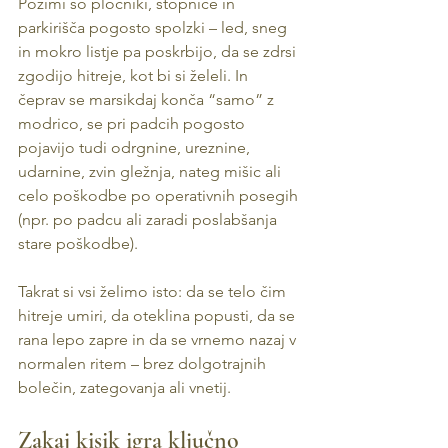
Pozimi so pločniki, stopnice in 
parkirišča pogosto spolzki – led, sneg 
in mokro listje pa poskrbijo, da se zdrsi 
zgodijo hitreje, kot bi si želeli. In 
čeprav se marsikdaj konča “samo” z 
modrico, se pri padcih pogosto 
pojavijo tudi odrgnine, ureznine, 
udarnine, zvin gležnja, nateg mišic ali 
celo poškodbe po operativnih posegih 
(npr. po padcu ali zaradi poslabšanja 
stare poškodbe).
Takrat si vsi želimo isto: da se telo čim 
hitreje umiri, da oteklina popusti, da se 
rana lepo zapre in da se vrnemo nazaj v 
normalen ritem – brez dolgotrajnih 
bolečin, zategovanja ali vnetij.
Zakaj kisik igra ključno 