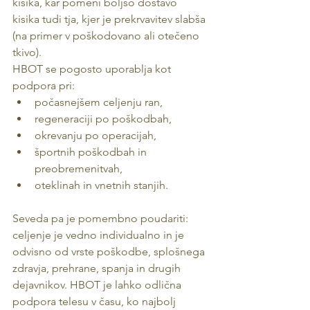
kisika, kar pomeni boljšo dostavo 
kisika tudi tja, kjer je prekrvavitev slabša 
(na primer v poškodovano ali otečeno 
tkivo).
HBOT se pogosto uporablja kot 
podpora pri:
počasnejšem celjenju ran,
regeneraciji po poškodbah,
okrevanju po operacijah,
športnih poškodbah in 
preobremenitvah,
oteklinah in vnetnih stanjih.
Seveda pa je pomembno poudariti: 
celjenje je vedno individualno in je 
odvisno od vrste poškodbe, splošnega 
zdravja, prehrane, spanja in drugih 
dejavnikov. HBOT je lahko odlična 
podpora telesu v času, ko najbolj 