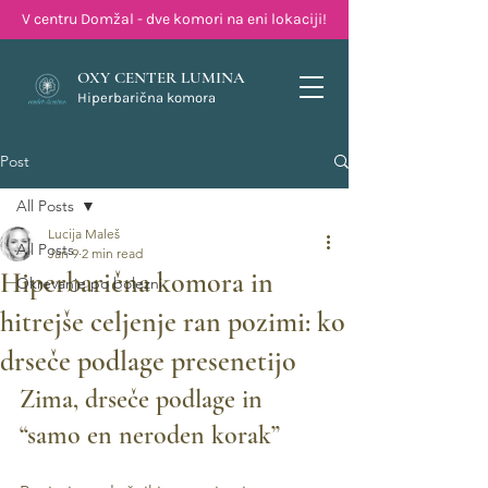
V centru Domžal - dve komori na eni lokaciji!
OXY CENTER LUMINA
Hiperbarična komora
Post
All Posts
Lucija Maleš
All Posts
Jan 9
2 min read
Hiperbarična komora in
Okrevanje po bolezni
hitrejše celjenje ran pozimi: ko
drseče podlage presenetijo
Zima, drseče podlage in 
“samo en neroden korak”