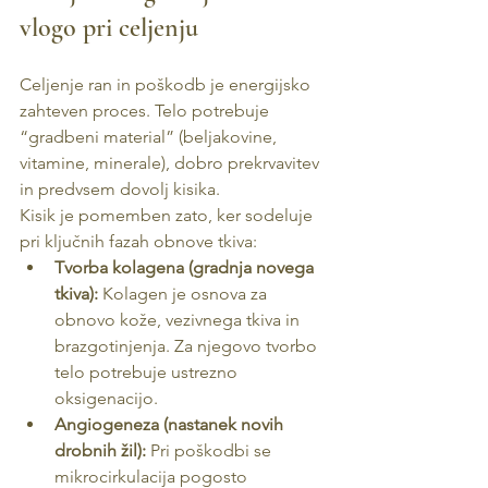
vlogo pri celjenju
Celjenje ran in poškodb je energijsko 
zahteven proces. Telo potrebuje 
“gradbeni material” (beljakovine, 
vitamine, minerale), dobro prekrvavitev 
in predvsem dovolj kisika.
Kisik je pomemben zato, ker sodeluje 
pri ključnih fazah obnove tkiva:
Tvorba kolagena (gradnja novega 
tkiva):
 Kolagen je osnova za 
obnovo kože, vezivnega tkiva in 
brazgotinjenja. Za njegovo tvorbo 
telo potrebuje ustrezno 
oksigenacijo.
Angiogeneza (nastanek novih 
drobnih žil):
 Pri poškodbi se 
mikrocirkulacija pogosto 