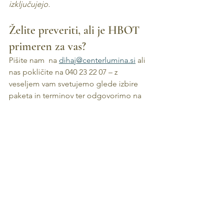
izključujejo.
Želite preveriti, ali je HBOT 
primeren za vas?
Pišite nam  na 
dihaj@centerlumina.si
 ali 
nas pokličite na 040 23 22 07 – z 
veseljem vam svetujemo glede izbire 
paketa in terminov ter odgovorimo na 
vprašanja glede poteka terapije.
hiperbarična komora
kisikova komora
center lumina
hitrejša regeneracija
regeneracija športnikov
športne poškodbe
Celjenje ran
Poškodbe na ledu
Poškodbe na snegu
Gleženj
Celjenje