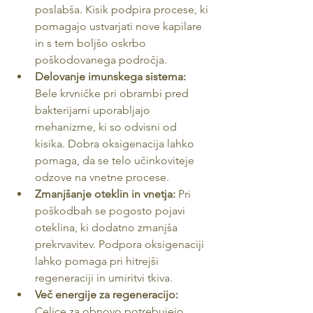
poslabša. Kisik podpira procese, ki 
pomagajo ustvarjati nove kapilare 
in s tem boljšo oskrbo 
poškodovanega področja.
Delovanje imunskega sistema:
Bele krvničke pri obrambi pred 
bakterijami uporabljajo 
mehanizme, ki so odvisni od 
kisika. Dobra oksigenacija lahko 
pomaga, da se telo učinkoviteje 
odzove na vnetne procese.
Zmanjšanje oteklin in vnetja:
 Pri 
poškodbah se pogosto pojavi 
oteklina, ki dodatno zmanjša 
prekrvavitev. Podpora oksigenaciji 
lahko pomaga pri hitrejši 
regeneraciji in umiritvi tkiva.
Več energije za regeneracijo:
Celice za obnovo potrebujejo 