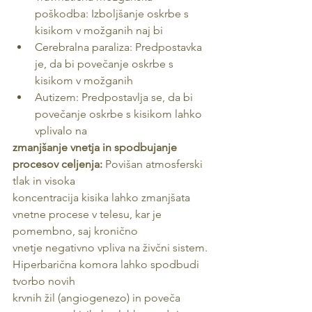
poškodba: Izboljšanje oskrbe s 
kisikom v možganih naj bi
Cerebralna paraliza: Predpostavka 
je, da bi povečanje oskrbe s 
kisikom v možganih
Autizem: Predpostavlja se, da bi 
povečanje oskrbe s kisikom lahko 
vplivalo na
zmanjšanje vnetja in spodbujanje 
procesov celjenja:
 Povišan atmosferski 
tlak in visoka
koncentracija kisika lahko zmanjšata 
vnetne procese v telesu, kar je 
pomembno, saj kronično
vnetje negativno vpliva na živčni sistem. 
Hiperbarična komora lahko spodbudi 
tvorbo novih
krvnih žil (angiogenezo) in poveča 