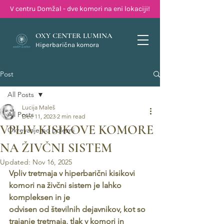
V centru Domžal - dve komori na eni lokaciji!
OXY CENTER LUMINA
Hiperbarična komora
Post
All Posts
Lucija Maleš
All Posts
Dec 11, 2023
2 min read
VPLIV KISIKOVE KOMORE
Okrevanje po bolezni
NA ŽIVČNI SISTEM
Updated:
Nov 16, 2025
Vpliv tretmaja v hiperbarični kisikovi 
komori na živčni sistem je lahko 
kompleksen in je
odvisen od številnih dejavnikov, kot so 
trajanje tretmaja, tlak v komori in 