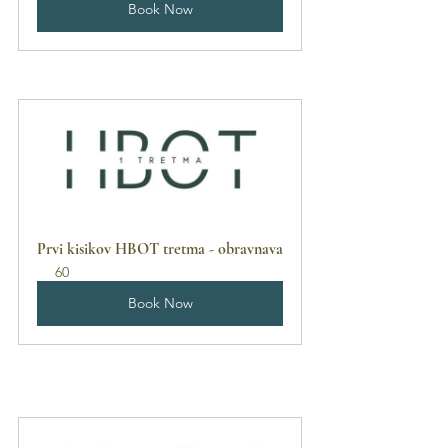
Book Now
Prvi kisikov HBOT tretma - obravnava
60
Book Now