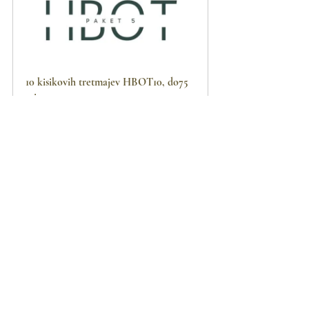
10 kisikovih tretmajev HBOT10, do75 
min.
60
Book Now
V Centru Lumina ne postavljamo diagnoz in 
ne zdravimo bolezni, z veseljem pa vam 
pomagamo pri ohranjanju dobrega počutja 
in kvalitetnega življenja.
Zivci
Zivcni sistem
Psihosomatika
Periferni zivcni sistem