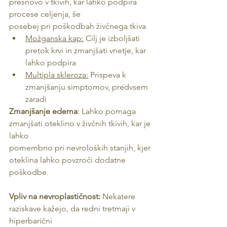
presnovo v tkivih, kar lahko podpira 
procese celjenja, še
posebej pri poškodbah živčnega tkiva
Možganska kap:
 Cilj je izboljšati 
pretok krvi in zmanjšati vnetje, kar 
lahko podpira
Multipla skleroza:
 Prispeva k 
zmanjšanju simptomov, predvsem 
zaradi 
Zmanjšanje edema
: Lahko pomaga 
zmanjšati oteklino v živčnih tkivih, kar je 
lahko
pomembno pri nevroloških stanjih, kjer 
oteklina lahko povzroči dodatne 
poškodbe.
Vpliv na nevroplastičnost:
 Nekatere 
raziskave kažejo, da redni tretmaji v 
hiperbarični