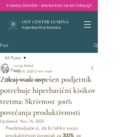
V centru Domžal - dve komori na eni lokaciji!
OXY CENTER LUMINA
Hiperbarična komora
Post
All Posts
Lucija Maleš
All Posts
Aug 24, 2025
2 min read
Zakaj vsak uspešen podjetnik
Okrevanje po bolezni
potrebuje hiperbarični kisikov
tretma: Skrivnost 300%
povečanja produktivnosti
Updated:
Nov 16, 2025
Predstavljajte si, da bi lahko svojo 
produktivnost povečali za 
300%
, se 