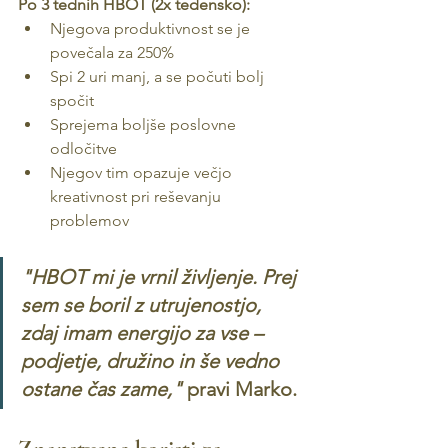
Po 3 tednih HBOT (2x tedensko):
Njegova produktivnost se je 
povečala za 250%
Spi 2 uri manj, a se počuti bolj 
spočit
Sprejema boljše poslovne 
odločitve
Njegov tim opazuje večjo 
kreativnost pri reševanju 
problemov
"HBOT mi je vrnil življenje. Prej 
sem se boril z utrujenostjo, 
zdaj imam energijo za vse – 
podjetje, družino in še vedno 
ostane čas zame,"
 pravi Marko.