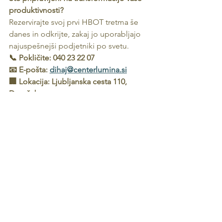
produktivnosti?
Rezervirajte svoj prvi HBOT tretma še 
danes in odkrijte, zakaj jo uporabljajo 
najuspešnejši podjetniki po svetu.
📞 Pokličite: 040 23 22 07
📧 E-pošta: 
dihaj@centerlumina.si
🏢 Lokacija: Ljubljanska cesta 110, 
Domžale
Vaš uspeh se začne z optimalno oskrbo 
celic s kisikom. HBOT je vaš ključ do 
neprekosljive produktivnosti.
V Centru Lumina ne postavljamo diagnoz in 
ne zdravimo bolezni, z veseljem pa vam 
pomagamo pri ohranjanju dobrega počutja 
in kvalitetnega življenja.