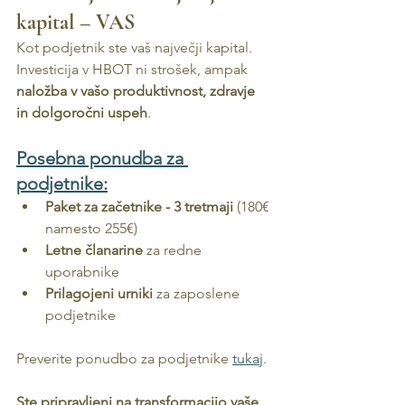
kapital – VAS
Kot podjetnik ste vaš največji kapital. 
Investicija v HBOT ni strošek, ampak 
naložba v vašo produktivnost, zdravje 
in dolgoročni uspeh
.
Posebna ponudba za 
podjetnike:
Paket za začetnike - 3 tretmaji
 (180€ 
namesto 255€)
Letne članarine
 za redne 
uporabnike
Prilagojeni urniki
 za zaposlene 
podjetnike
Preverite ponudbo za podjetnike 
tukaj
.
Ste pripravljeni na transformacijo vaše 