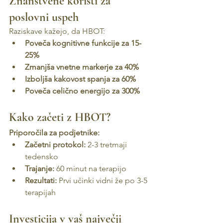
Znanstvene koristi za 
poslovni uspeh
Raziskave kažejo, da HBOT:
Poveča kognitivne funkcije za 15-
25%
Zmanjša vnetne markerje za 40%
Izboljša kakovost spanja za 60%
Poveča celično energijo za 300%
Kako začeti z HBOT?
Priporočila za podjetnike:
Začetni protokol:
 2-3 tretmaji 
tedensko
Trajanje:
 60 minut na terapijo
Rezultati:
 Prvi učinki vidni že po 3-5 
terapijah
Investicija v vaš največji 