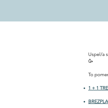
Uspel/a 
🥳
To pomen
1 + 1 TR
BREZPL