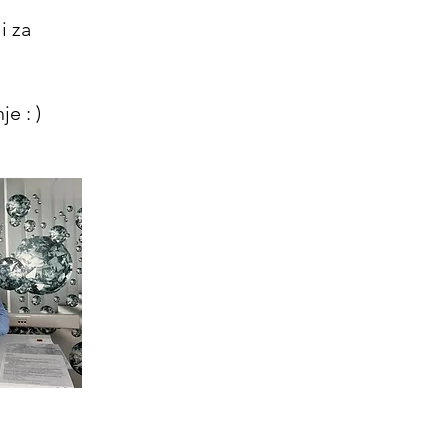
i za
e : )