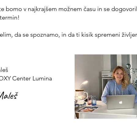
 te bomo v najkrajšem možnem času in se dogovoril
 termin!
elim, da se spoznamo, in da ti kisik spremeni življenj
leš
 OXY Center Lumina
Maleš