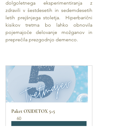
dolgoletnega eksperimentiranja z 
zdravili v šestdesetih in sedemdesetih 
letih prejšnjega stoletja.  Hiperbarični 
kisikov tretma bo lahko obnovila 
pojemajoče delovanje možganov in 
preprečila prezgodnjo demenco.
Paket OXIDETOX 5+5
60
Book Now