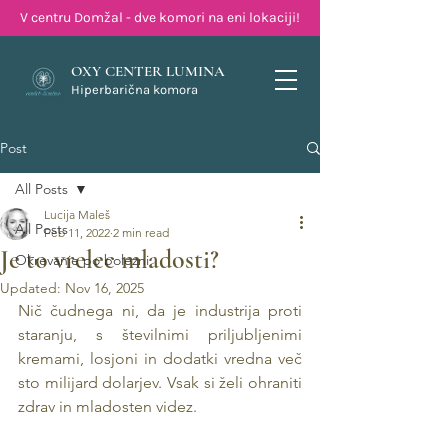
V centru Domžal - dve komori na eni lokaciji!
OXY CENTER LUMINA
Hiperbarična komora
Post
All Posts
Lucija Maleš
All Posts
Feb 11, 2022
2 min read
Je to vrelec mladosti?
Okrevanje po bolezni
Updated:
Nov 16, 2025
Nič čudnega ni, da je industrija proti 
staranju, s številnimi priljubljenimi 
kremami, losjoni in dodatki vredna več 
sto milijard dolarjev. Vsak si želi ohraniti 
zdrav in mladosten videz.