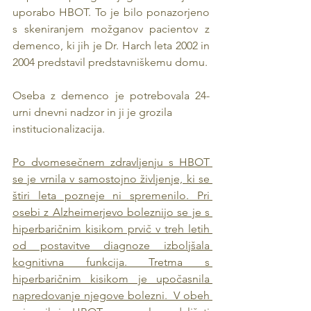
uporabo HBOT. To je bilo ponazorjeno 
s skeniranjem možganov pacientov z 
demenco, ki jih je Dr. Harch leta 2002 in 
2004 predstavil predstavniškemu domu.
Oseba z demenco je potrebovala 24-
urni dnevni nadzor in ji je grozila
institucionalizacija. 
Po dvomesečnem zdravljenju s HBOT 
se je vrnila v samostojno življenje, ki se 
štiri leta pozneje ni spremenilo. Pri 
osebi z Alzheimerjevo boleznijo se je s 
hiperbaričnim kisikom prvič v treh letih 
od postavitve diagnoze izboljšala 
kognitivna funkcija. Tretma s 
hiperbaričnim kisikom je upočasnila 
napredovanje njegove bolezni.  V obeh 