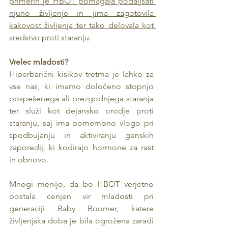
primerih je HBOT pomagala podaljšati 
njuno življenje in jima zagotovila 
kakovost življenja ter tako delovala kot 
sredstvo proti staranju.
Vrelec mladosti?
Hiperbarični kisikov tretma je lahko za 
vse nas, ki imamo določeno stopnjo 
pospešenega ali prezgodnjega staranja 
ter služi kot dejansko orodje proti 
staranju, saj ima pomembno vlogo pri 
spodbujanju in aktiviranju genskih 
zaporedij, ki kodirajo hormone za rast 
in obnovo. 
Mnogi menijo, da bo HBOT verjetno 
postala cenjen vir mladosti pri 
generaciji Baby Boomer, katere 
življenjska doba je bila ogrožena zaradi 