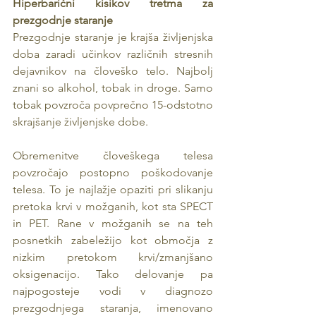
Hiperbarični kisikov tretma za 
prezgodnje staranje
Prezgodnje staranje je krajša življenjska 
doba zaradi učinkov različnih stresnih 
dejavnikov na človeško telo. Najbolj 
znani so alkohol, tobak in droge. Samo 
tobak povzroča povprečno 15-odstotno 
skrajšanje življenjske dobe. 
Obremenitve človeškega telesa 
povzročajo postopno poškodovanje 
telesa. To je najlažje opaziti pri slikanju 
pretoka krvi v možganih, kot sta SPECT 
in PET. Rane v možganih se na teh 
posnetkih zabeležijo kot območja z 
nizkim pretokom krvi/zmanjšano 
oksigenacijo. Tako delovanje pa 
najpogosteje vodi v diagnozo 
prezgodnjega staranja, imenovano 