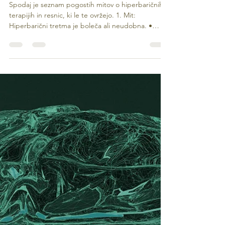
Lucija Maleš
Aug 3, 2025
3 min read
6 mitov in resnic o hiperbaričnem
tretmaju
Spodaj je seznam pogostih mitov o hiperbaričnih
terapijih in resnic, ki le te ovržejo. 1. Mit:
Hiperbarični tretma je boleča ali neudobna. •
Resnica: Hiperbarični tretma je običajno neboleča
in udobna. Stranke ležijo ali sedijo v komori, kjer
dihajo čisti kisik pod rahlo povečanim pritiskom.
Edino nelagodje lahko občutijo tisti z zamašenimi
ušesi ali sinusi, kar je mogoče omiliti z enostavnimi
tehnikami, kot je izenačevanje pritiska (npr.
požiranje ali Valsalvov manever). N