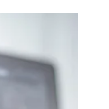
Pozimi so pločniki, stopnice in parkirišča pogosto
spolzki – led, sneg in mokro listje pa poskrbijo, da
se zdrsi zgodijo hitreje, kot bi si želeli. In čeprav se
marsikdaj konča “samo” z modrico, se pri padcih
pogosto pojavijo tudi odrgnine, ureznine,
udarnine, zvin gležnja, nateg mišic ali celo
poškodbe po operativnih posegih (npr. po padcu
ali zaradi poslabšanja stare poškodbe). Takrat si vsi
želimo isto: da se telo čim hitreje