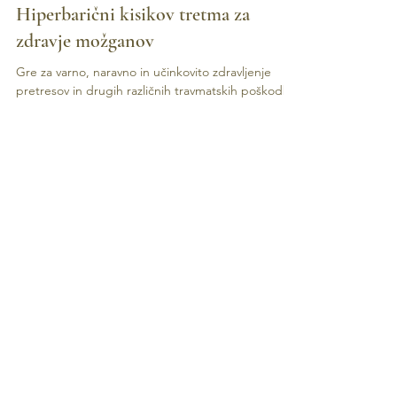
Lucija Maleš
Jun 27, 2024
2 min read
Hiperbarični kisikov tretma za
zdravje možganov
Gre za varno, naravno in učinkovito zdravljenje
pretresov in drugih različnih travmatskih poškodb
možganov. Zdravljenje od znotraj Hiperbarična
kisikova terapija (HBOT) deluje na globoki celični
ravni in se lahko uporablja za zdravljenje širokega
spektra možganskih poškodb. Učinki HBOT na
možgane Hiperbarična kisikova terapija (HBOT)
deluje na globoki celični ravni in se lahko uporablja