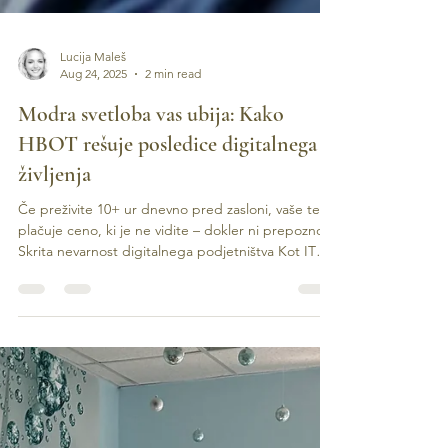
Lucija Maleš
Aug 24, 2025
2 min read
Modra svetloba vas ubija: Kako
HBOT rešuje posledice digitalnega
življenja
Če preživite 10+ ur dnevno pred zasloni, vaše telo
plačuje ceno, ki je ne vidite – dokler ni prepozno .
Skrita nevarnost digitalnega podjetništva Kot IT
podjetnik se soočate z edinstvenim naborom
izzivov: Modra svetloba uničuje vaš cirkadni ritem
Sedeči položaj upočasnjuje cirkulacijo za 40%