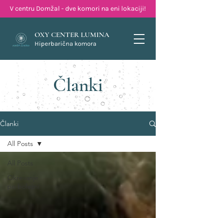
V centru Domžal - dve komori na eni lokaciji!
OXY CENTER LUMINA
Hiperbarična komora
Članki
Članki
All Posts
All Posts
Okrevanje
po bolezni