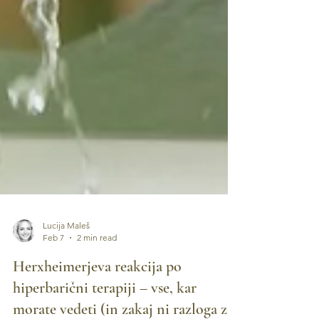
Lucija Maleš
Feb 7
2 min read
Herxheimerjeva reakcija po
hiperbarični terapiji – vse, kar