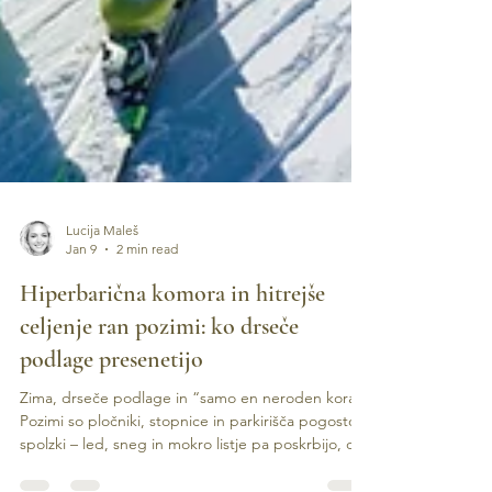
Lucija Maleš
Jan 9
2 min read
Hiperbarična komora in hitrejše
celjenje ran pozimi: ko drseče
podlage presenetijo
Zima, drseče podlage in “samo en neroden korak”