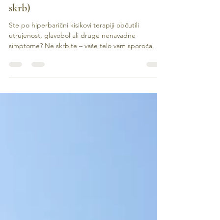
morate vedeti (in zakaj ni razloga za
skrb)
Ste po hiperbarični kisikovi terapiji občutili
utrujenost, glavobol ali druge nenavadne
simptome? Ne skrbite – vaše telo vam sporoča, da
intenzivno dela na obnovi in razstrupljanju! V tem
blogu razložimo, zakaj se pojavi t.i. Herxheimerjeva
reakcija (zdravilna kriza), kako dolgo traja in zakaj je
vztrajnost pri terapijah ključ do najboljših
rezultatov. Kaj je Herxheimerjeva reakcija?
Herxheimerjeva reakcija je začasen, povsem
normalen odziv telesa na intenzivno razstrupljanje