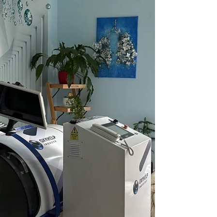
Kronični stres povzroča vnetja na celični ravni
Pomanjkanje kisika v možganih zaradi slabe drže
Progamer in modra svetloba. Resnični primer: Ana,
razvijalka aplikacij Ana (32) je vodi