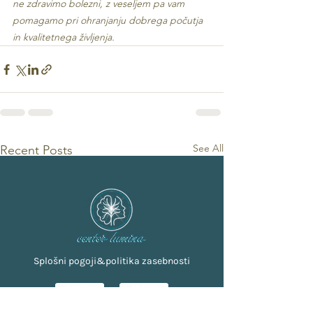
ne zdravimo bolezni, z veseljem pa vam 
pomagamo pri ohranjanju dobrega počutja 
in kvalitetnega življenja.
See All
Recent Posts
Splošni pogoji&politika zasebnosti