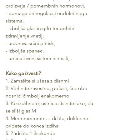
proizvaja 7 pomembnih hormonov),
- pomaga pri regulaciji endokrilnega 
sistema,
- izboljša glas in grlo ter pohitri 
zdravljenje vnetij,
- uravnava srčni pritisk,
- izboljša spanec,
- umirja živčni sistem in misli,..
Kako ga izvesti?
1. Zamašite si ušesa z dlanmi
2. Vdihnite zavestno, počasi, čez obe 
nosnici čimbolj enakomerno
3. Ko izdihnete, ustnice stisnite tako, da 
se sliši glas M
4. Mmmmmmmm… držite, dokler ne 
pridete do konca izdiha
5. Zadržite 1-3sekunde