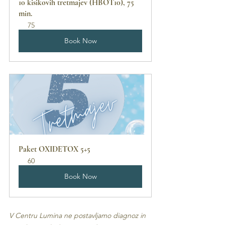
10 kisikovih tretmajev (HBOT10), 75 
min.
75
Book Now
Paket OXIDETOX 5+5
60
Book Now
V Centru Lumina ne postavljamo diagnoz in 