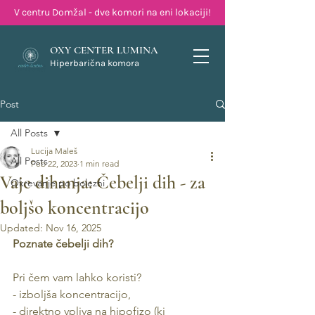
V centru Domžal - dve komori na eni lokaciji!
OXY CENTER LUMINA
Hiperbarična komora
Post
All Posts
Lucija Maleš
All Posts
Feb 22, 2023
1 min read
Vaje dihanja: Čebelji dih - za
Okrevanje po bolezni
boljšo koncentracijo
Updated:
Nov 16, 2025
Poznate čebelji dih?
Pri čem vam lahko koristi?
- izboljša koncentracijo,
- direktno vpliva na hipofizo (ki 