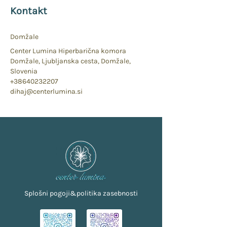
Kontakt
Domžale
Center Lumina Hiperbarična komora
Domžale, Ljubljanska cesta, Domžale,
Slovenia
+38640232207
dihaj@centerlumina.si
Splošni pogoji&politika zasebnosti