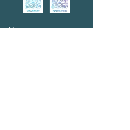
Menu
Za podjetnike
O hiperbarični komori
Naročanje
Naše storitve
Pogosta vprašanja
Članki
Kontakt
Sledite nam