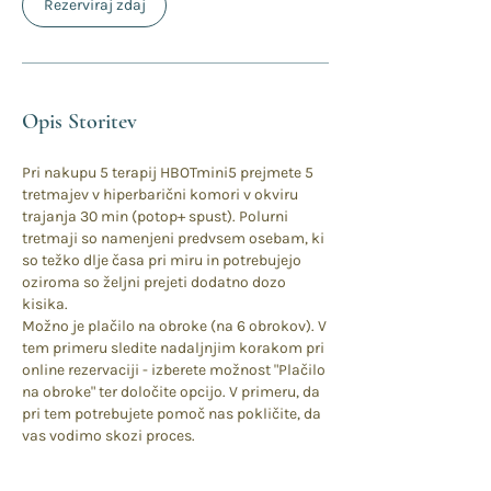
Rezerviraj zdaj
n
Opis Storitev
Pri nakupu 5 terapij HBOTmini5 prejmete 5
tretmajev v hiperbarični komori v okviru
trajanja 30 min (potop+ spust). Polurni
tretmaji so namenjeni predvsem osebam, ki
so težko dlje časa pri miru in potrebujejo
oziroma so željni prejeti dodatno dozo
kisika.
Možno je plačilo na obroke (na 6 obrokov). V
tem primeru sledite nadaljnjim korakom pri
online rezervaciji - izberete možnost "Plačilo
na obroke" ter določite opcijo. V primeru, da
pri tem potrebujete pomoč nas pokličite, da
vas vodimo skozi proces.